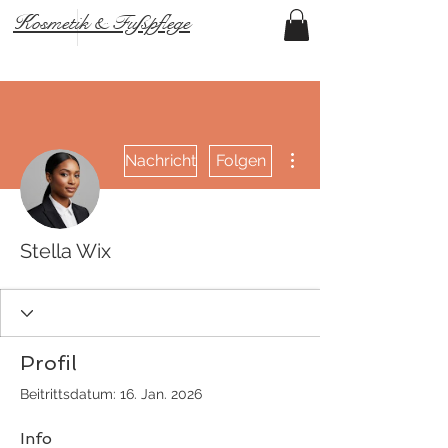
Kosmetik & Fußpflege
Weitere Optionen
Nachricht
Folgen
Stella Wix
Profil
Beitrittsdatum: 16. Jan. 2026
Info