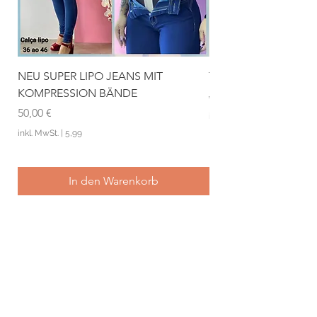
NEU SUPER LIPO JEANS MIT
TH Rock
KOMPRESSION BÄNDE
Standardpreis
65,00 €
Preis
50,00 €
inkl. MwSt.
inkl. MwSt.
|
5,99
In den Warenkorb