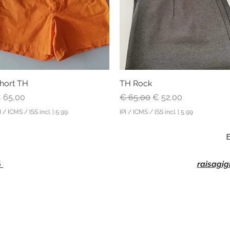
hort TH
Visualização rápida
TH Rock
Visualização rápida
reço
Preço normal
Preço promocional
 65,00
€ 65,00
€ 52,00
I / ICMS / ISS incl.
|
5,99
IPI / ICMS / ISS incl.
|
5,99
6
raisagi