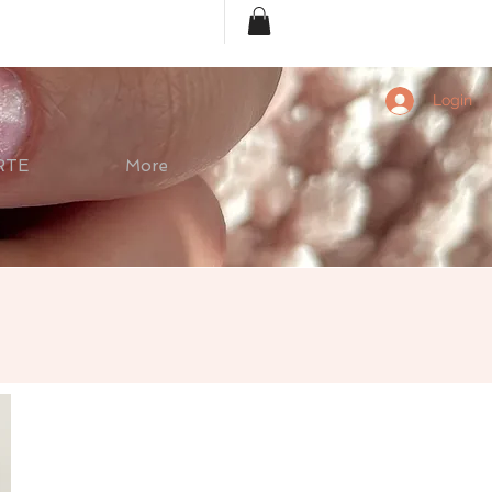
Login
RTE
More