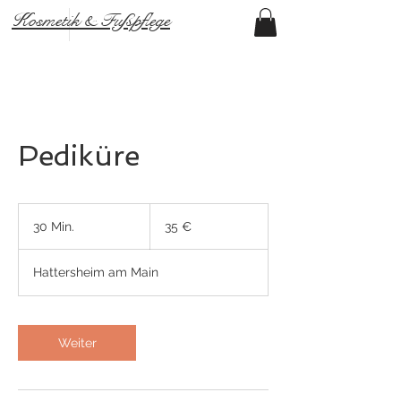
Kosmetik & Fußpflege
Pediküre
35
Euro
30 Min.
3
35 €
0
M
Hattersheim am Main
i
n
.
Weiter