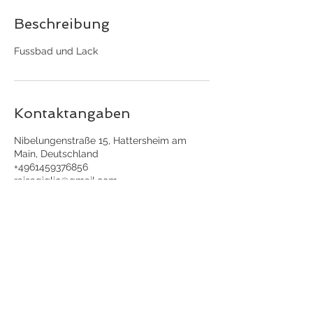
Beschreibung
Fussbad und Lack
Kontaktangaben
Nibelungenstraße 15, Hattersheim am
Main, Deutschland
+4961459376856
raisagiglio@gmail.com
Kontakt
061459376856